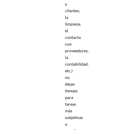
y
clientes,
la
limpieza,
el
contacto
con
proveedores,
la
contabilidad,
etc.)
no
dejan
tiempo
para
tareas
más
subjetivas
o