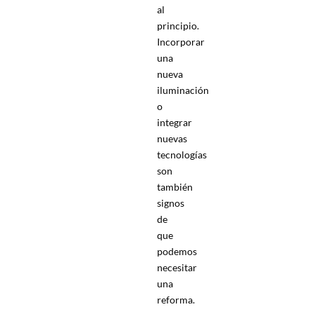
al
principio.
Incorporar
una
nueva
iluminación
o
integrar
nuevas
tecnologías
son
también
signos
de
que
podemos
necesitar
una
reforma.