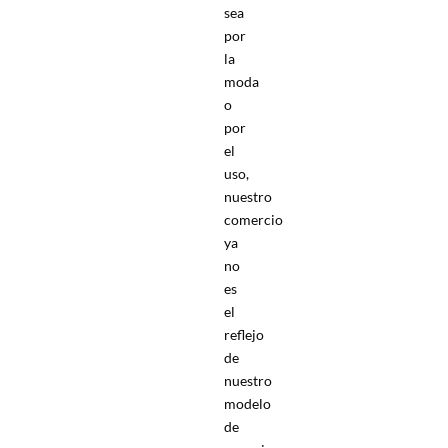
sea
por
la
moda
o
por
el
uso,
nuestro
comercio
ya
no
es
el
reflejo
de
nuestro
modelo
de