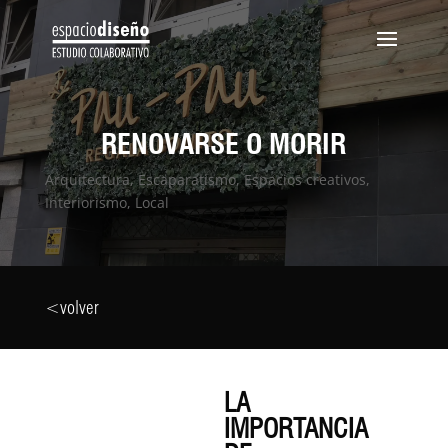
RENOVARSE O MORIR
Arquitectura
,
Escaparatismo
,
Espacios creativos
,
Interiorismo
,
Local
<volver
LA
IMPORTANCIA