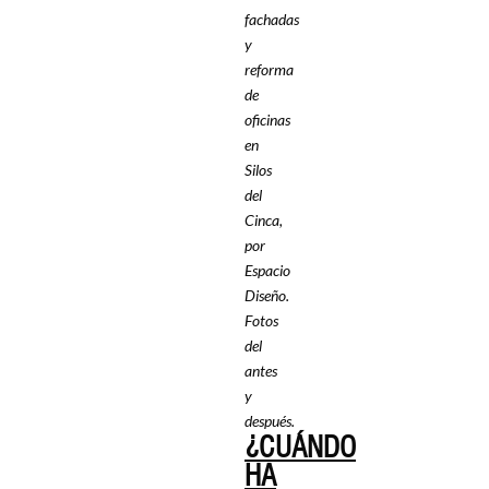
fachadas
y
reforma
de
oficinas
en
Silos
del
Cinca,
por
Espacio
Diseño.
Fotos
del
antes
y
después.
¿CUÁNDO
HA