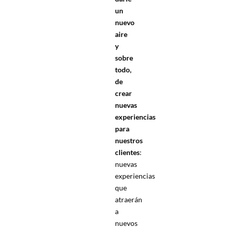
un
nuevo
aire
y
sobre
todo,
de
crear
nuevas
experiencias
para
nuestros
clientes
:
nuevas
experiencias
que
atraerán
a
nuevos