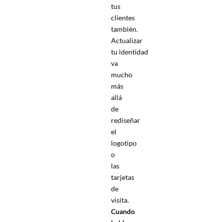
tus
clientes
también.
Actualizar
tu identidad
va
mucho
más
allá
de
rediseñar
el
logotipo
o
las
tarjetas
de
visita.
Cuando