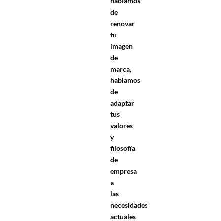
hablamos
de
renovar
tu
imagen
de
marca,
hablamos
de
adaptar
tus
valores
y
filosofía
de
empresa
a
las
necesidades
actuales