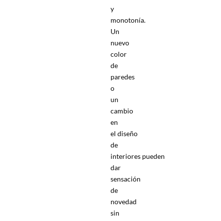
y
monotonía.
Un
nuevo
color
de
paredes
o
un
cambio
en
el diseño
de
interiores pueden
dar
sensación
de
novedad
sin