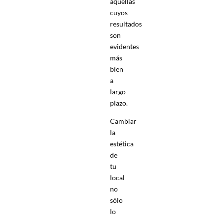
aquellas
cuyos
resultados
son
evidentes
más
bien
a
largo
plazo.
Cambiar
la
estética
de
tu
local
no
sólo
lo