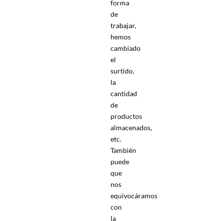
forma
de
trabajar,
hemos
cambiado
el
surtido,
la
cantidad
de
productos
almacenados,
etc.
También
puede
que
nos
equivocáramos
con
la