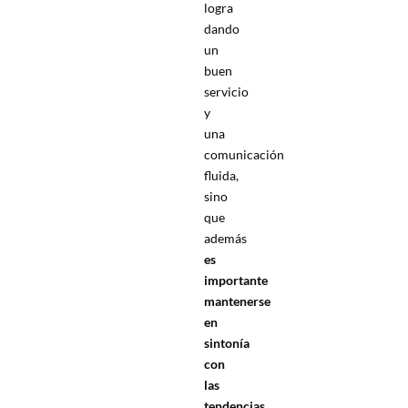
logra
dando
un
buen
servicio
y
una
comunicación
fluida,
sino
que
además
es
importante
mantenerse
en
sintonía
con
las
tendencias