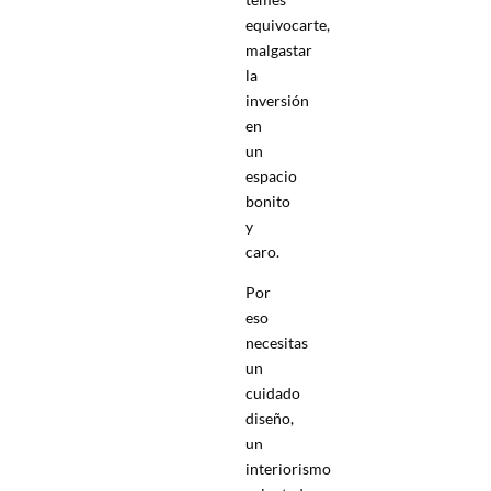
equivocarte,
malgastar
la
inversión
en
un
espacio
bonito
y
caro.
Por
eso
necesitas
un
cuidado
diseño,
un
interiorismo