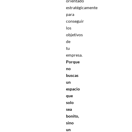
orientado
estratégicamente
para
conseguir
los
objetivos
de
tu
empresa.
Porque
no
buscas
un
espacio
que
solo
sea
bonito,
sino
un