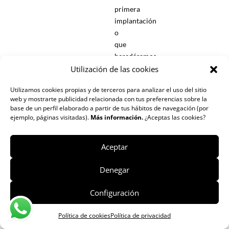
primera
implantación
o
que
heredáramos
el
Utilización de las cookies
local,
Utilizamos cookies propias y de terceros para analizar el uso del sitio
con
web y mostrarte publicidad relacionada con tus preferencias sobre la
una
base de un perfil elaborado a partir de tus hábitos de navegación (por
configuración
ejemplo, páginas visitadas).
Más información.
¿Aceptas las cookies?
que
no
Aceptar
es
cómoda
Denegar
o
que
Configuración
se
puede
Política de cookies
Política de privacidad
mejorar.